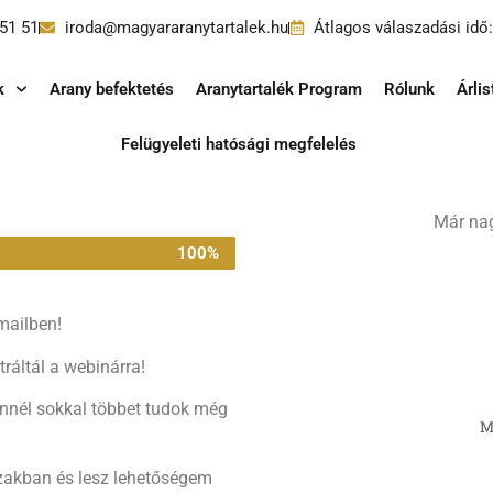
51 51
iroda@magyararanytartalek.hu
Átlagos válaszadási id
k
Arany befektetés
Aranytartalék Program
Rólunk
Árlis
Felügyeleti hatósági megfelelés
Már nag
100%
mailben!
ráltál a webinárra!
ennél sokkal többet tudok még
M
szakban és lesz lehetőségem