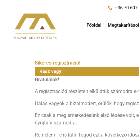
+36 70 607 
Főoldal
Megtakarításo
Sikeres regisztráció!
Kész vagy!
Gratulálok!
A regisztrációd részleteit elküldtük számodra e-
Hálás vagyok a bizalmadért, örülök, hogy regiszt
Ez csak a megismerkedésünk első lépése volt, 
nyújtani számodra.
Remélem Te is látni fogod ezt a következő idő