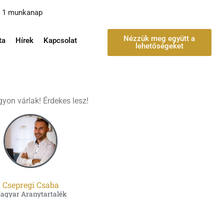
ő: 1 munkanap
Nézzük meg együtt a
ta
Hírek
Kapcsolat
lehetőségeket
yon várlak! Érdekes lesz!
Csepregi Csaba
agyar Aranytartalék