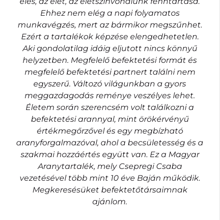
élés, az élet, az életszínvonalunk fenntartása.
Ehhez nem elég a napi folyamatos
munkavégzés, mert az bármikor megszűnhet.
Ezért a tartalékok képzése elengedhetetlen.
Aki gondolatilag idáig eljutott nincs könnyű
helyzetben. Megfelelő befektetési formát és
megfelelő befektetési partnert találni nem
egyszerű. Változó világunkban a gyors
meggazdagodás reménye veszélyes lehet.
Életem során szerencsém volt találkozni a
befektetési arannyal, mint örökérvényű
értékmegőrzővel és egy megbízható
aranyforgalmazóval, ahol a becsületesség és a
szakmai hozzáértés együtt van. Ez a Magyar
Aranytartalék, mely Csepregi Csaba
vezetésével több mint 10 éve Baján működik.
Megkeresésüket befektetőtársaimnak
ajánlom.