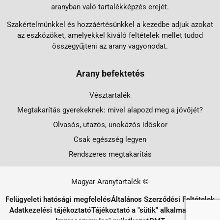
aranyban való tartalékképzés erejét.
Szakértelmünkkel és hozzáértésünkkel a kezedbe adjuk azokat
az eszközöket, amelyekkel kiváló feltételek mellet tudod
összegyűjteni az arany vagyonodat.
Arany befektetés
Vésztartalék
Megtakarítás gyerekeknek: mivel alapozd meg a jövőjét?
Olvasós, utazós, unokázós időskor
Csak egészség legyen
Rendszeres megtakarítás
Magyar Aranytartalék ©
Felügyeleti hatósági megfelelés
Általános Szerződési Feltételek
Adatkezelési tájékoztató
Tájékoztató a "sütik" alkalmazásáról