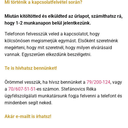
Mi történik a kapcsolatfelvétel során?
Miután kitöltötted és elküldted az űrlapot, számíthatsz rá,
hogy 1-2 munkanapon belül jelentkezünk.
Telefonon felvesszük veled a kapcsolatot, hogy
kölcsönösen megismerjük egymást. Elsőként szeretnénk
megérteni, hogy mit szeretnél, hogy milyen elvárásaid
vannak. Egyszerűen elkezdünk beszélgetni.
Te is hívhatsz bennünket!
Örömmel vesszük, ha hívsz bennünket a
79/200-124
, vagy
a
70/607-51-51
-es számon. Stefánovics Réka
ügyfélszolgálati munkatársunk fogja felvenni a telefont és
mindenben segít neked.
Akár e-mailt is írhatsz!