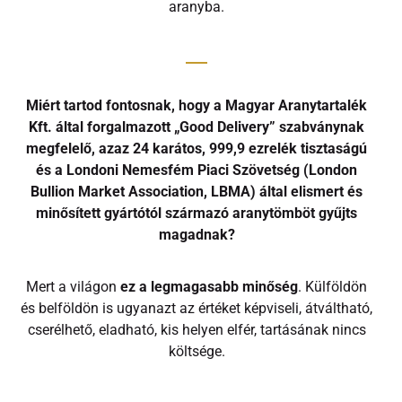
aranyba.
Miért tartod fontosnak, hogy a Magyar Aranytartalék
Kft. által forgalmazott
„Good Delivery” szabványnak
megfelelő, azaz 24 karátos, 999,9 ezrelék
tisztaságú
és a Londoni Nemesfém Piaci Szövetség (London
Bullion Market Association, LBMA) által elismert és
minősített gyártótól származó aranytömböt gyűjts
magadnak?
Mert a világon
ez a legmagasabb minőség
. Külföldön
és belföldön is ugyanazt az értéket képviseli, átváltható,
cserélhető, eladható, kis helyen elfér, tartásának nincs
költsége.