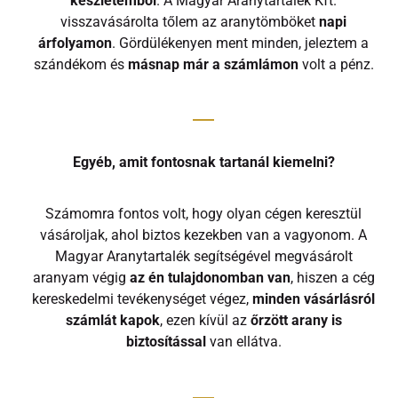
készletemből
. A Magyar Aranytartalék Kft.
visszavásárolta tőlem az aranytömböket
napi
árfolyamon
. Gördülékenyen ment minden, jeleztem a
szándékom és
másnap már a számlámon
volt a pénz.
Egyéb, amit fontosnak tartanál kiemelni?
Számomra fontos volt, hogy olyan cégen keresztül
vásároljak, ahol biztos kezekben van a vagyonom. A
Magyar Aranytartalék segítségével megvásárolt
aranyam végig
az én tulajdonomban van
, hiszen a cég
kereskedelmi tevékenységet végez,
minden vásárlásról
számlát kapok
, ezen kívül az
őrzött arany is
biztosítással
van ellátva.