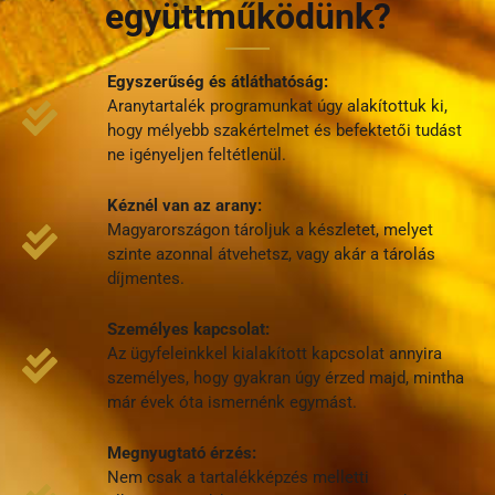
együttműködünk?
Egyszerűség és átláthatóság:
Aranytartalék programunkat úgy alakítottuk ki,
hogy mélyebb szakértelmet és befektetői tudást
ne igényeljen feltétlenül.
Kéznél van az arany:
Magyarországon tároljuk a készletet, melyet
szinte azonnal átvehetsz, vagy akár a tárolás
díjmentes.
Személyes kapcsolat:
Az ügyfeleinkkel kialakított kapcsolat annyira
személyes, hogy gyakran úgy érzed majd, mintha
már évek óta ismernénk egymást.
Megnyugtató érzés:
Nem csak a tartalékképzés melletti