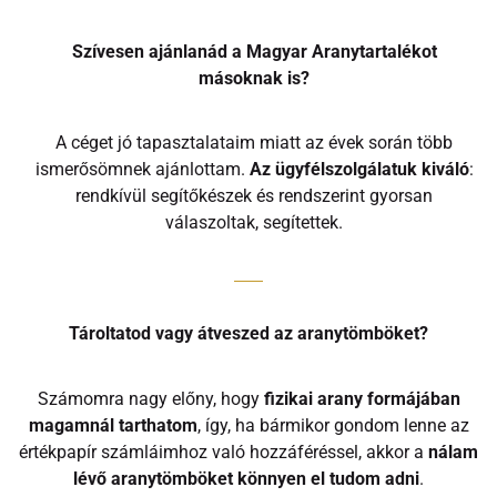
Szívesen ajánlanád a Magyar Aranytartalékot
másoknak is?
A céget jó tapasztalataim miatt az évek során több
ismerősömnek ajánlottam.
Az ügyfélszolgálatuk kiváló
:
rendkívül segítőkészek és rendszerint gyorsan
válaszoltak, segítettek.
Tároltatod vagy átveszed az aranytömböket?
Számomra nagy előny, hogy
fizikai arany formájában
magamnál tarthatom
, így, ha bármikor gondom lenne az
értékpapír számláimhoz való hozzáféréssel, akkor a
nálam
lévő aranytömböket könnyen el tudom adni
.