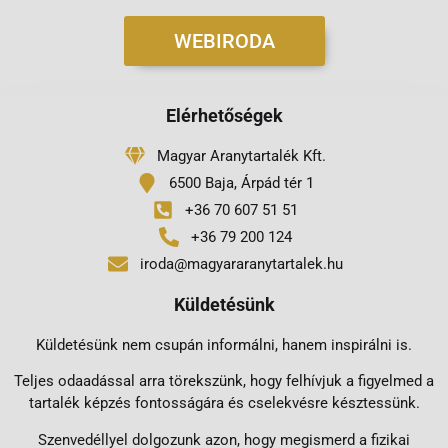
WEBIRODA
Elérhetőségek
Magyar Aranytartalék Kft.
6500 Baja, Árpád tér 1
+36 70 607 51 51
+36 79 200 124
iroda@magyararanytartalek.hu
Küldetésünk
Küldetésünk nem csupán informálni, hanem inspirálni is.
Teljes odaadással arra törekszünk, hogy felhívjuk a figyelmed a
tartalék képzés fontosságára és cselekvésre késztessünk.
Szenvedéllyel dolgozunk azon, hogy megismerd a fizikai