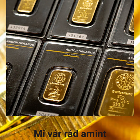
Mi vár rád amint