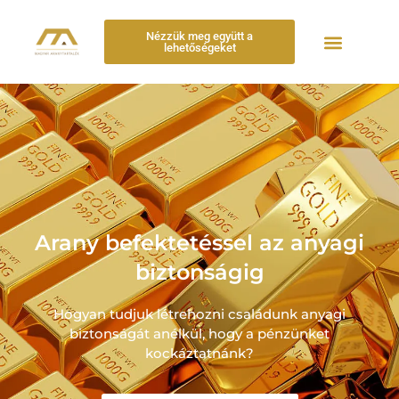
Nézzük meg együtt a
lehetőségeket
Arany befektetéssel az anyagi
biztonságig
Hogyan tudjuk létrehozni családunk anyagi
biztonságát anélkül, hogy a pénzünket
kockáztatnánk?