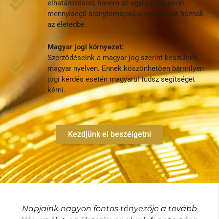
elhatározásod, hanem az egyre gyarapodó
mennyiségű aranytömbjeid is nyugalmat hoznak
az életedbe.
Magyar jogi környezet:
Szerződéseink a magyar jog szerint készülnek,
magyar nyelven. Ennek köszönhetően bármilyen
jogi kérdés esetén magyarul tudsz segítséget
kérni.
Kezdjünk el beszélgetni
Napjaink nagyon fontos tényezője a tovább