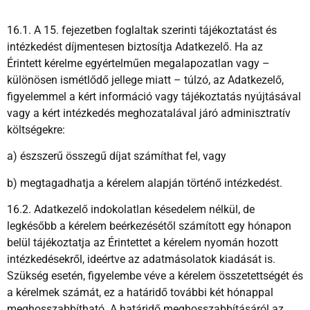
16.1. A 15. fejezetben foglaltak szerinti tájékoztatást és
intézkedést díjmentesen biztosítja Adatkezelő. Ha az
Érintett kérelme egyértelműen megalapozatlan vagy –
különösen ismétlődő jellege miatt – túlzó, az Adatkezelő,
figyelemmel a kért információ vagy tájékoztatás nyújtásával
vagy a kért intézkedés meghozatalával járó adminisztratív
költségekre:
a) észszerű összegű díjat számíthat fel, vagy
b) megtagadhatja a kérelem alapján történő intézkedést.
16.2. Adatkezelő indokolatlan késedelem nélkül, de
legkésőbb a kérelem beérkezésétől számított egy hónapon
belül tájékoztatja az Érintettet a kérelem nyomán hozott
intézkedésekről, ideértve az adatmásolatok kiadását is.
Szükség esetén, figyelembe véve a kérelem összetettségét és
a kérelmek számát, ez a határidő további két hónappal
meghosszabbítható. A határidő meghosszabbításáról az