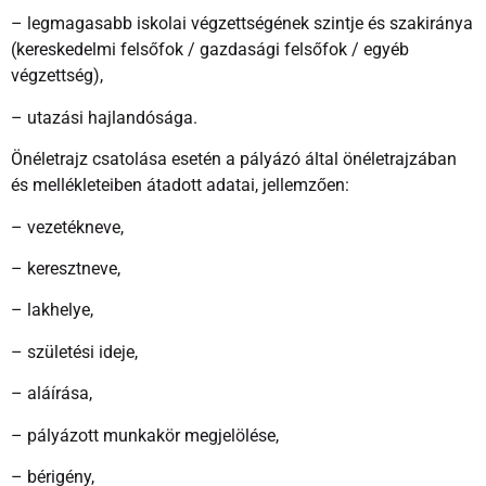
– legmagasabb iskolai végzettségének szintje és szakiránya
(kereskedelmi felsőfok / gazdasági felsőfok / egyéb
végzettség),
– utazási hajlandósága.
Önéletrajz csatolása esetén a pályázó által önéletrajzában
és mellékleteiben átadott adatai, jellemzően:
– vezetékneve,
– keresztneve,
– lakhelye,
– születési ideje,
– aláírása,
– pályázott munkakör megjelölése,
– bérigény,