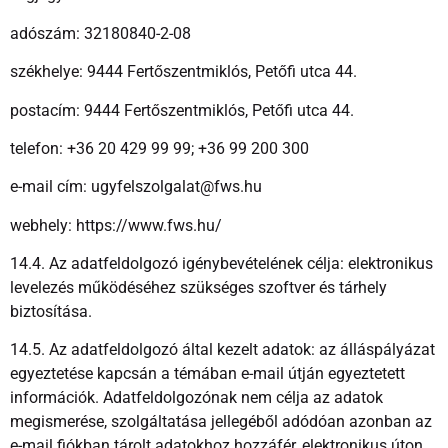
adószám: 32180840-2-08
székhelye: 9444 Fertőszentmiklós, Petőfi utca 44.
postacím: 9444 Fertőszentmiklós, Petőfi utca 44.
telefon: +36 20 429 99 99; +36 99 200 300
e-mail cím: ugyfelszolgalat@fws.hu
webhely: https://www.fws.hu/
14.4. Az adatfeldolgozó igénybevételének célja: elektronikus
levelezés működéséhez szükséges szoftver és tárhely
biztosítása.
14.5. Az adatfeldolgozó által kezelt adatok: az álláspályázat
egyeztetése kapcsán a témában e-mail útján egyeztetett
információk. Adatfeldolgozónak nem célja az adatok
megismerése, szolgáltatása jellegéből adódóan azonban az
e-mail fiókban tárolt adatokhoz hozzáfér, elektronikus úton