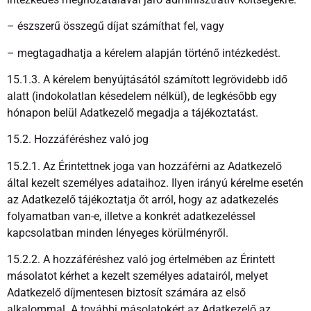
– észszerű összegű díjat számíthat fel, vagy
– megtagadhatja a kérelem alapján történő intézkedést.
15.1.3. A kérelem benyújtásától számított legrövidebb idő
alatt (indokolatlan késedelem nélkül), de legkésőbb egy
hónapon belül Adatkezelő megadja a tájékoztatást.
15.2. Hozzáféréshez való jog
15.2.1. Az Érintettnek joga van hozzáférni az Adatkezelő
által kezelt személyes adataihoz. Ilyen irányú kérelme esetén
az Adatkezelő tájékoztatja őt arról, hogy az adatkezelés
folyamatban van-e, illetve a konkrét adatkezeléssel
kapcsolatban minden lényeges körülményről.
15.2.2. A hozzáféréshez való jog értelmében az Érintett
másolatot kérhet a kezelt személyes adatairól, melyet
Adatkezelő díjmentesen biztosít számára az első
alkalommal. A további másolatokért az Adatkezelő az