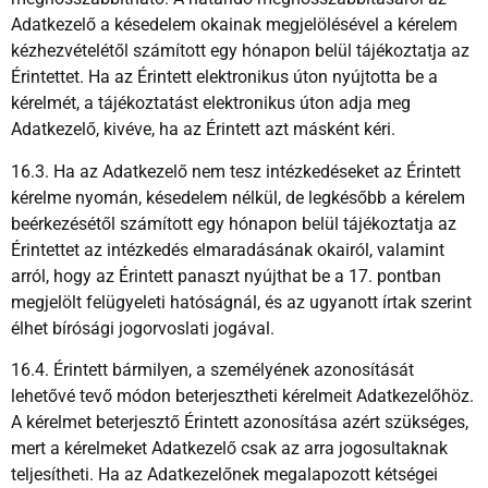
Adatkezelő a késedelem okainak megjelölésével a kérelem
kézhezvételétől számított egy hónapon belül tájékoztatja az
Érintettet. Ha az Érintett elektronikus úton nyújtotta be a
kérelmét, a tájékoztatást elektronikus úton adja meg
Adatkezelő, kivéve, ha az Érintett azt másként kéri.
16.3. Ha az Adatkezelő nem tesz intézkedéseket az Érintett
kérelme nyomán, késedelem nélkül, de legkésőbb a kérelem
beérkezésétől számított egy hónapon belül tájékoztatja az
Érintettet az intézkedés elmaradásának okairól, valamint
arról, hogy az Érintett panaszt nyújthat be a 17. pontban
megjelölt felügyeleti hatóságnál, és az ugyanott írtak szerint
élhet bírósági jogorvoslati jogával.
16.4. Érintett bármilyen, a személyének azonosítását
lehetővé tevő módon beterjesztheti kérelmeit Adatkezelőhöz.
A kérelmet beterjesztő Érintett azonosítása azért szükséges,
mert a kérelmeket Adatkezelő csak az arra jogosultaknak
teljesítheti. Ha az Adatkezelőnek megalapozott kétségei