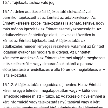
15.1. Tájékoztatáshoz való jog
15.1.1. Jelen adatkezelési tájékoztató elolvasásával
bármikor tájékozódhat az Érintett az adatkezelésről. Az
Érintett kérésére szóbeli tájékoztatás is adható, feltéve, hogy
más módon igazolták az Érintett személyazonosságát. Az
adatkezeléssel érintettsége alatt, illetve azt követően is
kérhet az Érintett tájékoztatást. A tájékoztatás az
adatkezelés minden lényeges részletére, valamint az Érintett
jogainak gyakorlási módjára is kiterjed. Az Érintettet
kérelmére Adatkezelő az Érintett kérelmei alapján meghozott
intézkedésekről – vagy elmaradásuk okáról a panasz
előterjesztésére rendelkezésre álló fórumok megjelölésével –
is tájékoztatja.
15.1.2. A tájékoztatás megadása díjmentes. Ha az Érintett
kérelme egyértelműen megalapozatlan vagy – különösen
ismétlődő jellege miatt – túlzó, az Adatkezelő, figyelemmel a
kért információ vagy tájékoztatás nyújtásával vagy a kért
intézkedés meghozatalával járó adminisztratív költségekre: