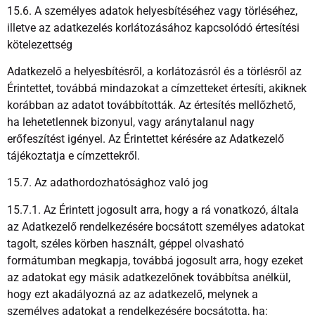
15.6. A személyes adatok helyesbítéséhez vagy törléséhez,
illetve az adatkezelés korlátozásához kapcsolódó értesítési
kötelezettség
Adatkezelő a helyesbítésről, a korlátozásról és a törlésről az
Érintettet, továbbá mindazokat a címzetteket értesíti, akiknek
korábban az adatot továbbították. Az értesítés mellőzhető,
ha lehetetlennek bizonyul, vagy aránytalanul nagy
erőfeszítést igényel. Az Érintettet kérésére az Adatkezelő
tájékoztatja e címzettekről.
15.7. Az adathordozhatósághoz való jog
15.7.1. Az Érintett jogosult arra, hogy a rá vonatkozó, általa
az Adatkezelő rendelkezésére bocsátott személyes adatokat
tagolt, széles körben használt, géppel olvasható
formátumban megkapja, továbbá jogosult arra, hogy ezeket
az adatokat egy másik adatkezelőnek továbbítsa anélkül,
hogy ezt akadályozná az az adatkezelő, melynek a
személyes adatokat a rendelkezésére bocsátotta, ha: