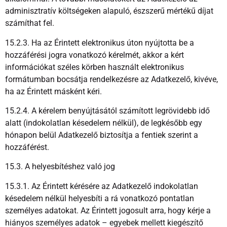
adminisztratív költségeken alapuló, észszerű mértékű díjat
számíthat fel.
15.2.3. Ha az Érintett elektronikus úton nyújtotta be a
hozzáférési jogra vonatkozó kérelmét, akkor a kért
információkat széles körben használt elektronikus
formátumban bocsátja rendelkezésre az Adatkezelő, kivéve,
ha az Érintett másként kéri.
15.2.4. A kérelem benyújtásától számított legrövidebb idő
alatt (indokolatlan késedelem nélkül), de legkésőbb egy
hónapon belül Adatkezelő biztosítja a fentiek szerint a
hozzáférést.
15.3. A helyesbítéshez való jog
15.3.1. Az Érintett kérésére az Adatkezelő indokolatlan
késedelem nélkül helyesbíti a rá vonatkozó pontatlan
személyes adatokat. Az Érintett jogosult arra, hogy kérje a
hiányos személyes adatok – egyebek mellett kiegészítő