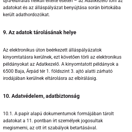
újra-elbírálás nélküli eltelte esetén – az Adatkezelő törli az
adatokat és az álláspályázat benyújtása során birtokába
került adathordozókat.
9. Az adatok tárolásának helye
Az elektronikus úton beérkezett álláspályázatok
kinyomtatásra kerülnek, ezt követően törli az elektronikus
példányokat az Adatkezelő. A kinyomtatott példányok a
6500 Baja, Árpád tér 1. földszint 3. ajtó alatti zárható
irodájában kerülnek eltárolásra az elbírálásig.
10. Adatvédelem, adatbiztonság
10.1. A papír alapú dokumentumok formájában tárolt
adatokat a 11. pontban írt személyek jogosultak
megismerni, az ott írt szabályok betartásával.