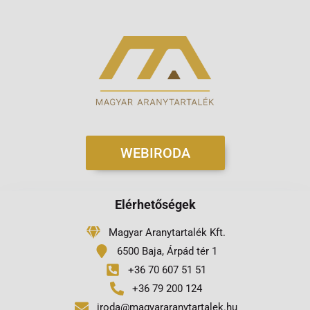
WEBIRODA
Elérhetőségek
Magyar Aranytartalék Kft.
6500 Baja, Árpád tér 1
+36 70 607 51 51
+36 79 200 124
iroda@magyararanytartalek.hu