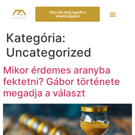
Nézzük meg együtt a
lehetőségeket
Kategória:
Uncategorized
Mikor érdemes aranyba
fektetni? Gábor története
megadja a választ