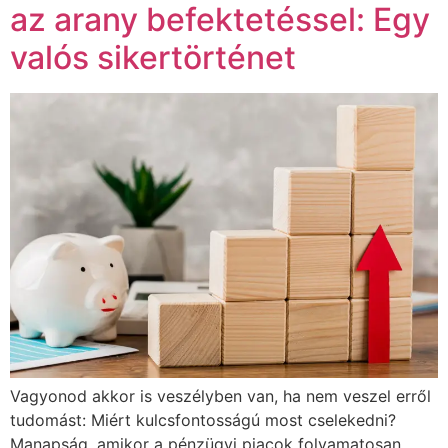
az arany befektetéssel: Egy
valós sikertörténet
Vagyonod akkor is veszélyben van, ha nem veszel erről
tudomást: Miért kulcsfontosságú most cselekedni?
Manapság, amikor a pénzügyi piacok folyamatosan