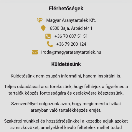
Elérhetőségek
Magyar Aranytartalék Kft.
6500 Baja, Árpád tér 1
+36 70 607 51 51
+36 79 200 124
iroda@magyararanytartalek.hu
Küldetésünk
Küldetésünk nem csupán informálni, hanem inspirálni is.
Teljes odaadással arra törekszünk, hogy felhívjuk a figyelmed a
tartalék képzés fontosságára és cselekvésre késztessünk.
Szenvedéllyel dolgozunk azon, hogy megismerd a fizikai
aranyban való tartalékképzés erejét.
Szakértelmünkkel és hozzáértésünkkel a kezedbe adjuk azokat
az eszközöket, amelyekkel kiváló feltételek mellet tudod