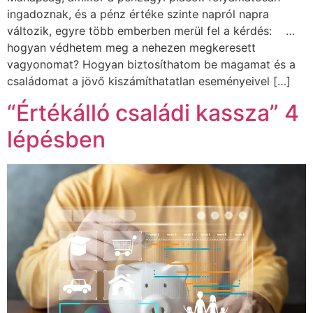
ingadoznak, és a pénz értéke szinte napról napra
változik, egyre több emberben merül fel a kérdés: …
hogyan védhetem meg a nehezen megkeresett
vagyonomat? Hogyan biztosíthatom be magamat és a
családomat a jövő kiszámíthatatlan eseményeivel […]
“Értékálló családi kassza” 4
lépésben