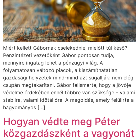
Miért kellett Gábornak cselekednie, mielőtt túl késő?
Pénzintézeti vezetőként Gábor pontosan tudja,
mennyire ingatag lehet a pénzügyi világ. A
folyamatosan változó piacok, a kiszámíthatatlan
gazdasági helyzetek mind-mind azt sugallják: nem elég
csupán megtakarítani. Gábor felismerte, hogy a jövője
védelme érdekében ennél többre van szüksége – valami
stabilra, valami időtállóra. A megoldás, amely felülírta a
hagyományos […]
Hogyan védte meg Péter
közgazdászként a vagyonát